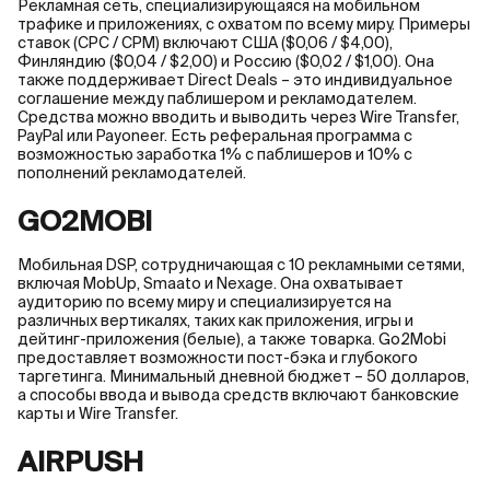
Рекламная сеть, специализирующаяся на мобильном
трафике и приложениях, с охватом по всему миру. Примеры
ставок (CPC / CPM) включают США ($0,06 / $4,00),
Финляндию ($0,04 / $2,00) и Россию ($0,02 / $1,00). Она
также поддерживает Direct Deals – это индивидуальное
соглашение между паблишером и рекламодателем.
Средства можно вводить и выводить через Wire Transfer,
PayPal или Payoneer. Есть реферальная программа с
возможностью заработка 1% с паблишеров и 10% с
пополнений рекламодателей.
GO2MOBI
Мобильная DSP, сотрудничающая с 10 рекламными сетями,
включая MobUp, Smaato и Nexage. Она охватывает
аудиторию по всему миру и специализируется на
различных вертикалях, таких как приложения, игры и
дейтинг-приложения (белые), а также товарка. Go2Mobi
предоставляет возможности пост-бэка и глубокого
таргетинга. Минимальный дневной бюджет – 50 долларов,
а способы ввода и вывода средств включают банковские
карты и Wire Transfer.
AIRPUSH