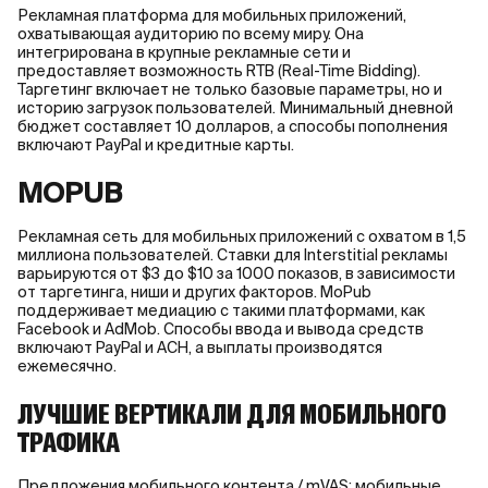
Рекламная платформа для мобильных приложений,
охватывающая аудиторию по всему миру. Она
интегрирована в крупные рекламные сети и
предоставляет возможность RTB (Real-Time Bidding).
Таргетинг включает не только базовые параметры, но и
историю загрузок пользователей. Минимальный дневной
бюджет составляет 10 долларов, а способы пополнения
включают PayPal и кредитные карты.
MOPUB
Рекламная сеть для мобильных приложений с охватом в 1,5
миллиона пользователей. Ставки для Interstitial рекламы
варьируются от $3 до $10 за 1000 показов, в зависимости
от таргетинга, ниши и других факторов. MoPub
поддерживает медиацию с такими платформами, как
Facebook и AdMob. Способы ввода и вывода средств
включают PayPal и ACH, а выплаты производятся
ежемесячно.
ЛУЧШИЕ ВЕРТИКАЛИ ДЛЯ МОБИЛЬНОГО
ТРАФИКА
Предложения мобильного контента / mVAS: мобильные