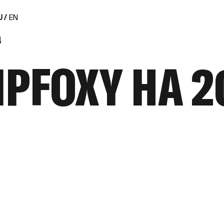
 /
EN
Д
IPFOXY НА 2