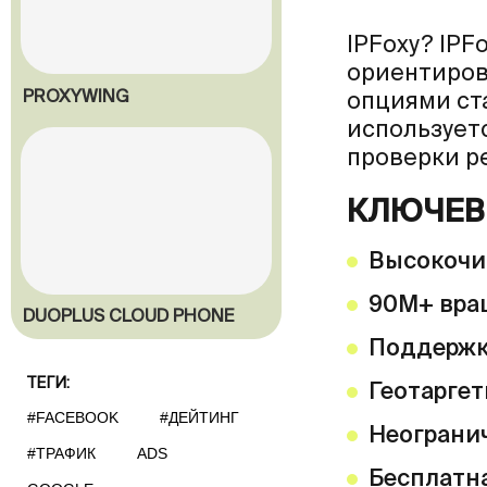
IPFoxy? IPF
ориентиров
PROXYWING
опциями ст
использует
проверки р
КЛЮЧЕВ
Высокочи
90M+ вра
DUOPLUS CLOUD PHONE
Поддержк
ТЕГИ:
Геотаргет
#FACEBOOK
#ДЕЙТИНГ
Неогранич
#ТРАФИК
ADS
Бесплатн