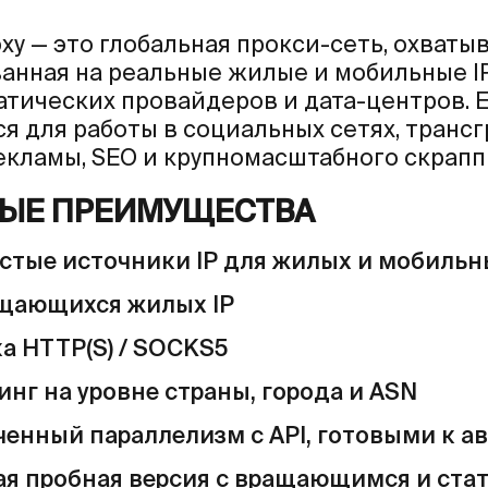
oxy — это глобальная прокси-сеть, охват
анная на реальные жилые и мобильные I
атических провайдеров и дата-центров. 
ся для работы в социальных сетях, тран
екламы, SEO и крупномасштабного скрапп
ЫЕ ПРЕИМУЩЕСТВА
стые источники IP для жилых и мобиль
щающихся жилых IP
а HTTP(S) / SOCKS5
инг на уровне страны, города и ASN
енный параллелизм с API, готовыми к а
ая пробная версия с вращающимся и ста