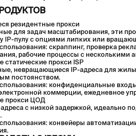
ПРОДУКТОВ
ся резидентные прокси
ные для задач масштабирования, эти пр
у IP-пулу с опциями липких или вращающ
пользования: скраппинг, проверка рекла
ания, рабочие процессы с несколькими а
 статические прокси ISP
ые, невращающиеся IP-адреса для жилы
ым постоянством.
спользования: конфиденциальные входы 
электронной коммерции, ежедневное уп
е прокси ЦОД
-адреса с низкой задержкой, идеально п
.
спользования: конвейеры автоматизации
ия.