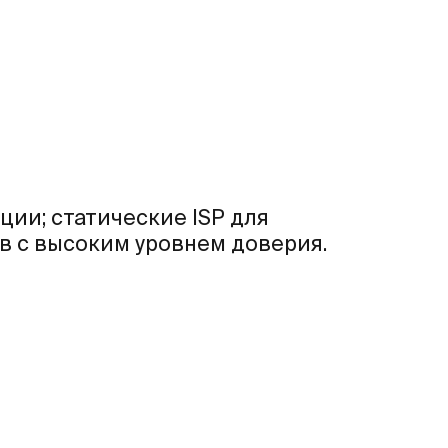
ии; статические ISP для
в с высоким уровнем доверия.