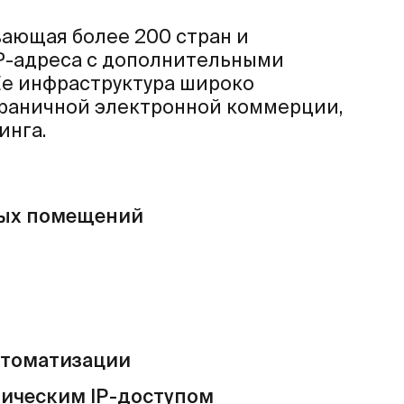
ывающая более 200 стран и
P-адреса с дополнительными
Ее инфраструктура широко
сграничной электронной коммерции,
инга.
ных помещений
втоматизации
тическим IP-доступом