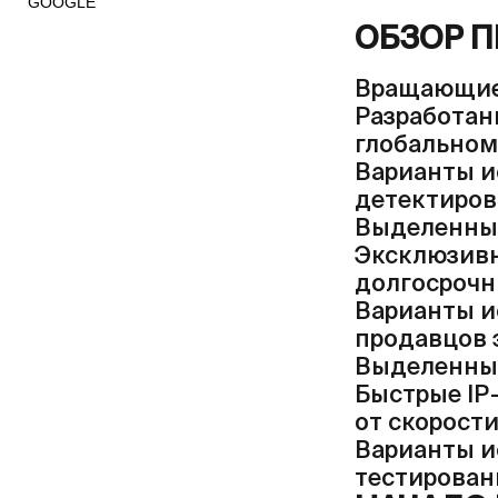
GOOGLE
ОБЗОР 
Вращающие
Разработан
глобальном
Варианты ис
детектиров
Выделенные
Эксклюзивн
долгосрочн
Варианты и
продавцов 
Выделенны
Быстрые IP
от скорости
Варианты и
тестирован